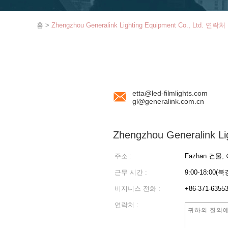
홈
>
Zhengzhou Generalink Lighting Equipment Co., Ltd. 연락
etta@led-filmlights.com
gl@generalink.com.cn
Zhengzhou Generalink Lig
주소 :
Fazhan 건물,
근무 시간 :
9:00-18:00(
비지니스 전화 :
+86-371-63
연락처 :