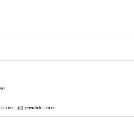
752
etta@led-filmlights.com gl@generalink.com.cn