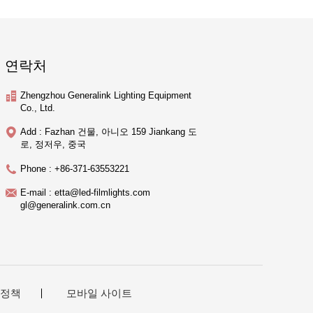
연락처
Zhengzhou Generalink Lighting Equipment
Co., Ltd.
Add : Fazhan 건물, 아니오 159 Jiankang 도
로, 정저우, 중국
Phone : +86-371-63553221
E-mail : etta@led-filmlights.com
gl@generalink.com.cn
 정책
모바일 사이트