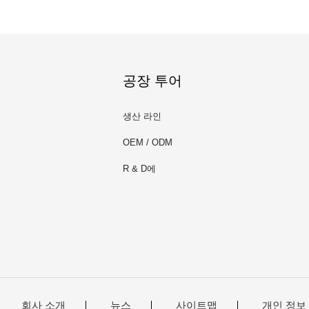
공장 투어
생산 라인
OEM / ODM
R & D에
회사 소개
뉴스
사이트맵
개인 정보