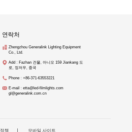
연락처
Zhengzhou Generalink Lighting Equipment
Co., Ltd.
Add : Fazhan 건물, 아니오 159 Jiankang 도
로, 정저우, 중국
Phone : +86-371-63553221
E-mail : etta@led-filmlights.com
gl@generalink.com.cn
 정책
모바일 사이트