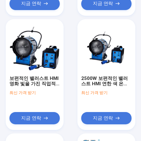
지금 연락
지금 연락
보편적인 밸러스트 HMI
2500W 보편적인 밸러
영화 빛을 가진 직업적
스트 HMI 연한 색 온도
인 영화 HMI 빛 4000W
6000K 알루미늄 합금
최신 가격 받기
최신 가격 받기
몸 G38
지금 연락
지금 연락