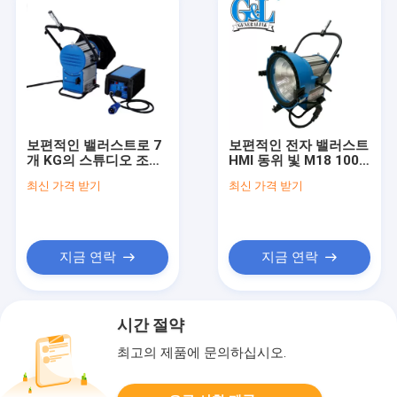
보편적인 밸러스트로 7
보편적인 전자 밸러스트
개 KG의 스튜디오 조명
HMI 동위 빛 M18 100%
기구가 G22에 의하여
호환성 6000K
최신 가격 받기
최신 가격 받기
575W HMI 점화합니다
지금 연락
지금 연락
시간 절약
최고의 제품에 문의하십시오.