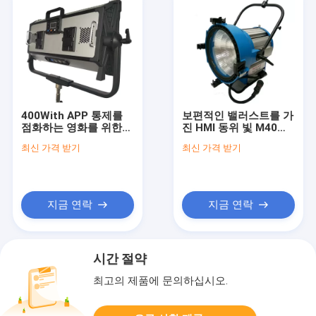
400With APP 통제를
보편적인 밸러스트를 가
점화하는 영화를 위한
진 HMI 동위 빛 M40
높은 CRI/TLCI RGBW
6000K를 점화하는 직업
최신 가격 받기
최신 가격 받기
LED 은은한 불빛 패널
적인 영화
지금 연락
지금 연락
시간 절약
최고의 제품에 문의하십시오.