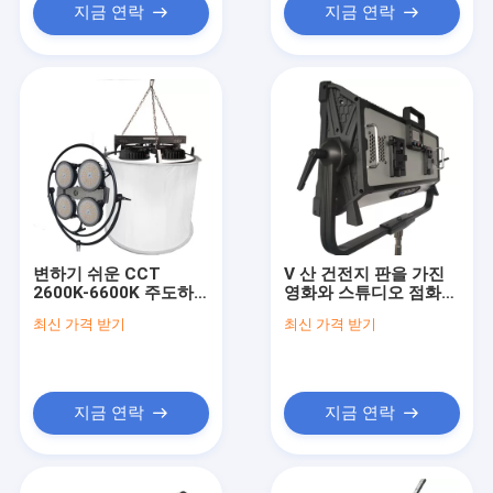
지금 연락
지금 연락
변하기 쉬운 CCT
V 산 건전지 판을 가진
2600K-6600K 주도하
영화와 스튜디오 점화를
는 공간은 영화와 스튜
위한 높은 CRI/TLCI
최신 가격 받기
최신 가격 받기
디오 조명을 위해
RGBW LED 은은한 불빛
1600W TLCI>97을 밝
패널
힙니다
지금 연락
지금 연락