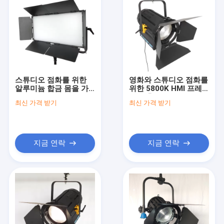
스튜디오 점화를 위한
영화와 스튜디오 점화를
알루미늄 합금 몸을 가
위한 5800K HMI 프레
진 변하기 쉬운 이색
넬 보충 450W LED
최신 가격 받기
최신 가격 받기
LED 영화 빛 은은한 불
TLCI>97
빛 패널 180W
지금 연락
지금 연락
홈
제작품
공장 투어