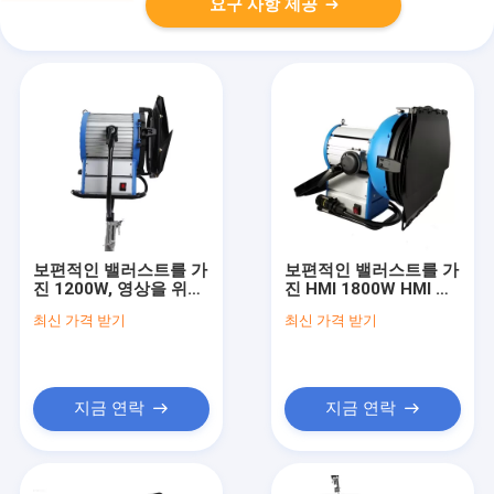
요구 사항 제공
보편적인 밸러스트를 가
보편적인 밸러스트를 가
진 1200W, 영상을 위한
진 HMI 1800W HMI 동
스튜디오 빛이 텔레비젼
위 M18를 점화하는 직
최신 가격 받기
최신 가격 받기
스튜디오에 의하여 HMI
업적인 영화
점화합니다
지금 연락
지금 연락