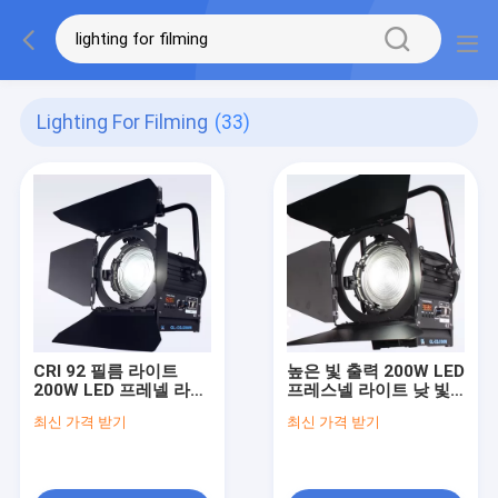
Lighting For Filming
(33)
CRI 92 필름 라이트
높은 빛 출력 200W LED
200W LED 프레넬 라이
프레스넬 라이트 낮 빛
트 바이 컬러 프로 스튜
배터리 영화 및 스튜디
최신 가격 받기
최신 가격 받기
디오 조명을위한 팬이
오 조명을위한 전력 ((극
없습니다 ((극 조작 요
조작 요크)
크)