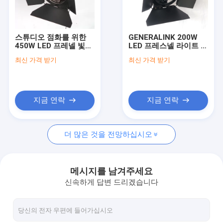
품질 관리
저희에게 연락주세요
스튜디오 점화를 위한
GENERALINK 200W
450W LED 프레넬 빛
LED 프레스넬 라이트 낮
뉴스
TLCI>97가 HMI 프레넬
빛 배터리 영화 및 스튜
최신 가격 받기
최신 가격 받기
보충 LED 영화에 의하여
디오 조명을위한 전력
점화합니다
((극 조작 요크)
따옴표를 요구하십시오
News
지금 연락
지금 연락
더 많은 것을 전망하십시오
LED 영화 빛
LED 프레넬 빛
메시지를 남겨주세요
신속하게 답변 드리겠습니다
LED 영상 가벼운 장비
LED 은은한 불빛 패널