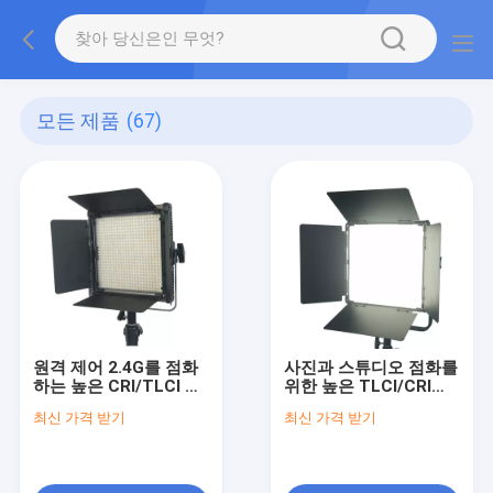
모든 제품
(67)
원격 제어 2.4G를 점화
사진과 스튜디오 점화를
하는 높은 CRI/TLCI 휴
위한 높은 TLCI/CRI를
대용 576 PC LED 패널
가진 옥수수 속 LEDs
최신 가격 받기
최신 가격 받기
스튜디오
120° 광속 각 LED 은은
한 불빛 패널