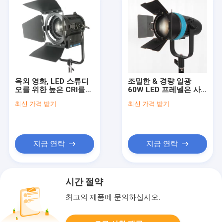
옥외 영화, LED 스튜디
조밀한 & 경량 일광
오를 위한 높은 CRI를
60W LED 프레넬은 사
가진 휴대용 배터리 전
진사 & 비디오 그래퍼를
최신 가격 받기
최신 가격 받기
원을 사용하는 70W
위해 점화합니다
LED 프레넬 빛은 점화합
니다
지금 연락
지금 연락
시간 절약
최고의 제품에 문의하십시오.