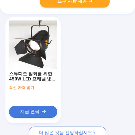
요구 사항 제공
스튜디오 점화를 위한
450W LED 프레넬 빛
TLCI>97가 HMI 프레넬
최신 가격 받기
보충 LED 영화에 의하여
점화합니다
지금 연락
더 많은 것을 전망하십시오