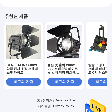
추천된 제품
GENERALINK 600W
높은 빛 출력 200W
방송 조명 100W
양색 전자 초점 프렌넬
LED 프레스넬 라이트
프레넬 비디오 
스팟 라이트
낮 빛 배터리 영화 및 스
고 CRI 텅스텐 
튜디오 조명을위한 전력
라이트 교체 320
((극 조작 요크)
((극 조작 요크)
최고의 가격
최고의 가격
최고의 
Desktop Site
홈
연락처
Privacy Policy
사이트맵