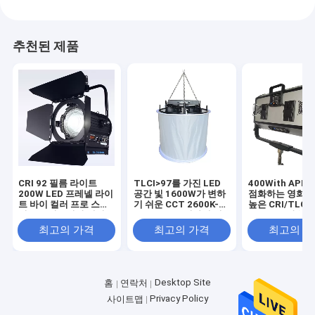
추천된 제품
CRI 92 필름 라이트
TLCI>97를 가진 LED
400With APP
200W LED 프레넬 라이
공간 빛 1600W가 변하
점화하는 영화를
트 바이 컬러 프로 스튜
기 쉬운 CCT 2600K-
높은 CRI/TLCI
디오 조명을위한 팬이
6600K LED 영화에 의
LED 은은한 불
없습니다 ((극 조작 요
하여 점화합니다
최고의 가격
최고의 가격
최고의 
크)
Desktop Site
홈
연락처
Privacy Policy
사이트맵