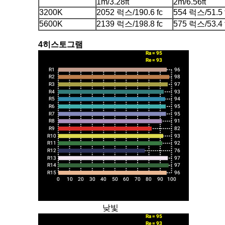
1m/3.28ft
2m/6.56ft
3200K
2052 럭스/190.6 fc
554 럭스/51.5 
5600K
2139 럭스/198.8 fc
575 럭스/53.4 
4히스토그램
낮빛