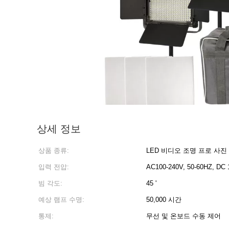
상세 정보
상품 종류:
LED 비디오 조명 프로 사
입력 전압:
AC100-240V, 50-60HZ, DC 
빔 각도:
45 '
예상 램프 수명:
50,000 시간
통제:
무선 및 온보드 수동 제어