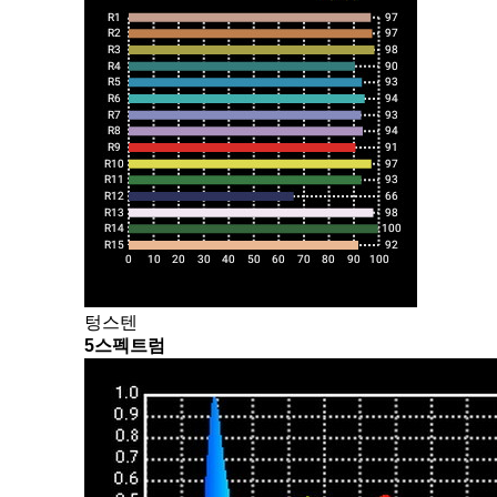
텅스텐
5스펙트럼