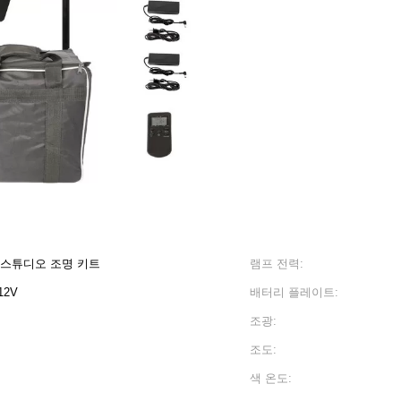
진 스튜디오 조명 키트
램프 전력:
12V
배터리 플레이트:
조광:
조도:
색 온도: