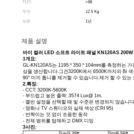
TLCI:
>98
무게:
12.5 Kg
보증:
1년
제품 설명
바이 컬러 LED 소프트 라이트 패널 KN120AS 200
1개요:
GL-KN120AS는 1195 * 350 * 104mm를 측
상을 생산합니다.
그건
3200K에서 6500K까지의 Bi
90° 미끼 톱니를 제거할 수 있습니다.
제거 할 수 있는
2.
특징:
- CCT: 3200K-5600K
- 부드럽고 높은 출력: 3574 Lux@ 1m.
- 켈빈 설정을 선택할 때 빛 수준은 변경되지 않습니
- 영화나 TV 스튜디오의 실제 색상 (CRI 95)
- 반짝이는 것 없이 조용한 동작
- 전체 범위를 탑재하고 DMX 디밍
3사진:
1m/3.28ft
2m/6.56ft