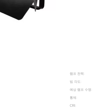
램프 전력:
빔 각도:
예상 램프 수명:
통제:
CRI: