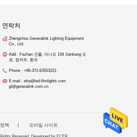
연락처
Zhengzhou Generalink Lighting Equipment
Co., Ltd.
Add : Fazhan 건물, 아니오 159 Jiankang 도
로, 정저우, 중국
Phone : +86-371-63553221
E-mail : etta@led-filmlights.com
gl@generalink.com.cn
 정책
모바일 사이트
 Rights Reserved. Developed by
ECER