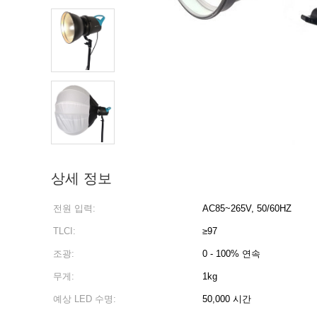
상세 정보
전원 입력:
AC85~265V, 50/60HZ
TLCI:
≥97
조광:
0 - 100% 연속
무게:
1kg
예상 LED 수명:
50,000 시간