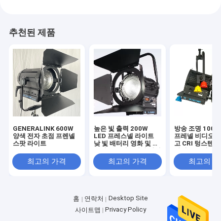
추천된 제품
GENERALINK 600W
높은 빛 출력 200W
방송 조명 100W
양색 전자 초점 프렌넬
LED 프레스넬 라이트
프레넬 비디오 
스팟 라이트
낮 빛 배터리 영화 및 스
고 CRI 텅스텐 
튜디오 조명을위한 전력
라이트 교체 320
((극 조작 요크)
((극 조작 요크)
최고의 가격
최고의 가격
최고의 
Desktop Site
홈
연락처
Privacy Policy
사이트맵